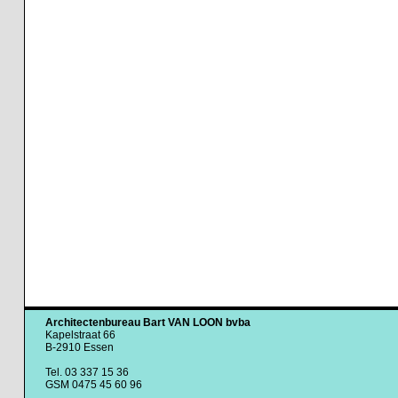
Architectenbureau Bart VAN LOON bvba
Kapelstraat 66
B-2910 Essen
Tel. 03 337 15 36
GSM 0475 45 60 96