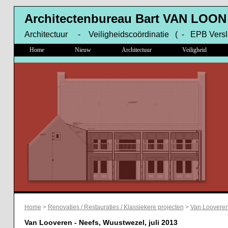
Architectenbureau Bart VAN LOON
Architectuur - Veiligheidscoördinatie ( - EPB Versl
Home
Nieuw
Architectuur
Veiligheid
Home
>
Renovaties / Restauraties / Klassiekere projecten
>
Van Looveren
Van Looveren - Neefs, Wuustwezel, juli 2013