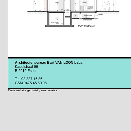
Architectenbureau Bart VAN LOON bvba
Kapelstraat 66
B-2910 Essen
Tel. 03 337 15 36
GSM 0475 45 60 96
Deze website gebruikt geen cookies.