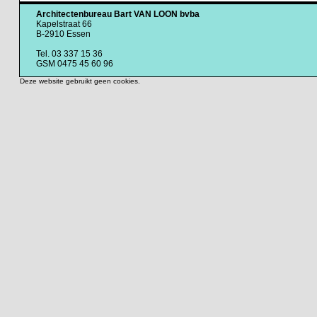
Architectenbureau Bart VAN LOON bvba
Kapelstraat 66
B-2910 Essen
Tel. 03 337 15 36
GSM 0475 45 60 96
Deze website gebruikt geen cookies.