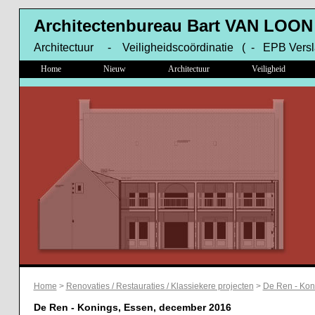
Architectenbureau Bart VAN LOON
Architectuur - Veiligheidscoördinatie ( - EPB Versl
Home
Nieuw
Architectuur
Veiligheid
Home
>
Renovaties / Restauraties / Klassiekere projecten
>
De Ren - Kon
De Ren - Konings, Essen, december 2016