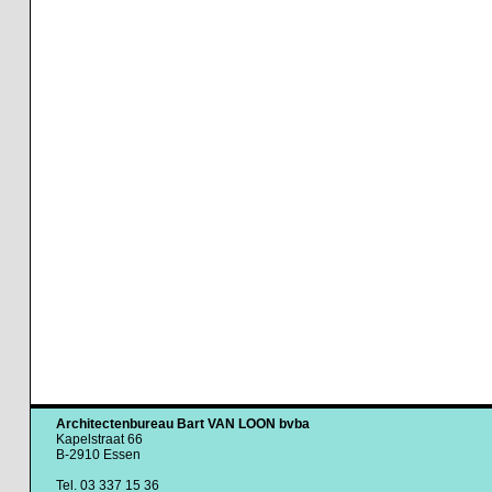
Architectenbureau Bart VAN LOON bvba
Kapelstraat 66
B-2910 Essen
Tel. 03 337 15 36