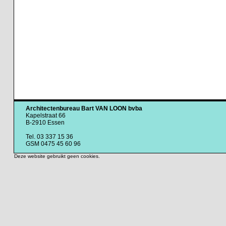
Architectenbureau Bart VAN LOON bvba
Kapelstraat 66
B-2910 Essen
Tel. 03 337 15 36
GSM 0475 45 60 96
Deze website gebruikt geen cookies.