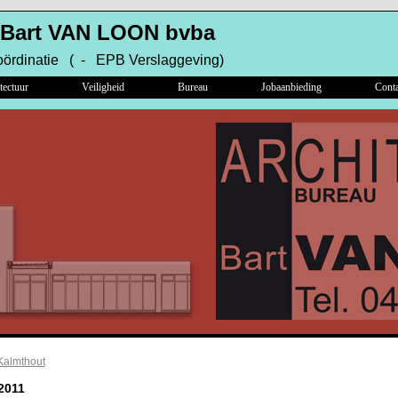
 Bart VAN LOON bvba
oördinatie ( - EPB Verslaggeving)
tectuur
Veiligheid
Bureau
Jobaanbieding
Conta
Kalmthout
2011