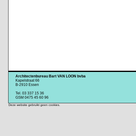
Architectenbureau Bart VAN LOON bvba
Kapelstraat 66
B-2910 Essen
Tel. 03 337 15 36
GSM 0475 45 60 96
Deze website gebruikt geen cookies.