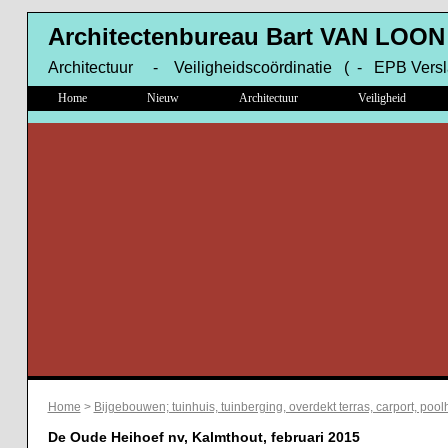
Architectenbureau Bart VAN LOON
Architectuur - Veiligheidscoördinatie ( - EPB Versl
Home
Nieuw
Architectuur
Veiligheid
Home
>
Bijgebouwen; tuinhuis, tuinberging, overdekt terras, carport, poolh
De Oude Heihoef nv, Kalmthout, februari 2015